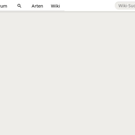
rum
Arten
Wiki
search