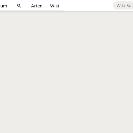
rum
Arten
Wiki
search