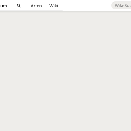
rum
Arten
Wiki
search