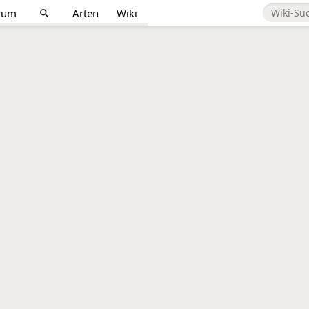
rum
Arten
Wiki
search