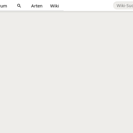
rum
Arten
Wiki
search