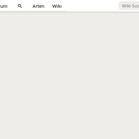
rum
Arten
Wiki
search