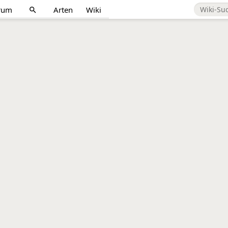
rum
Arten
Wiki
search