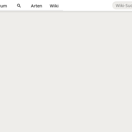
rum
Arten
Wiki
search