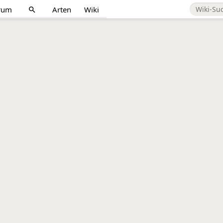
rum
Arten
Wiki
search