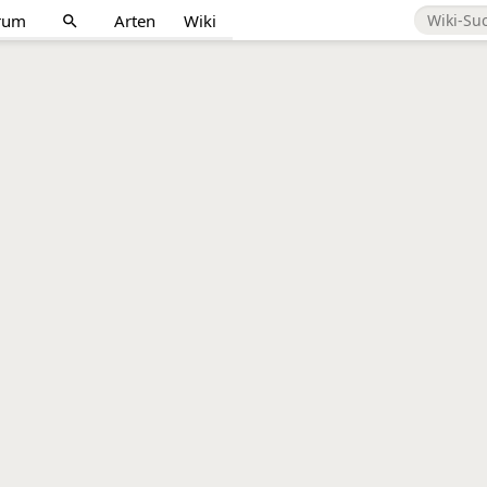
rum
Arten
Wiki
search