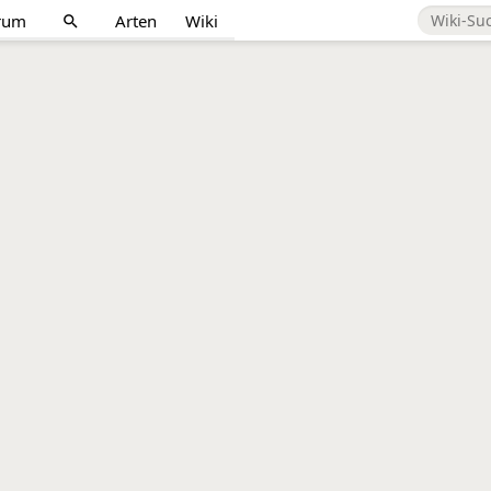
rum
Arten
Wiki
search