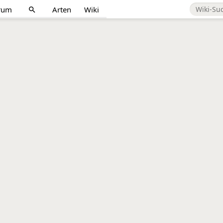
rum
Arten
Wiki
search