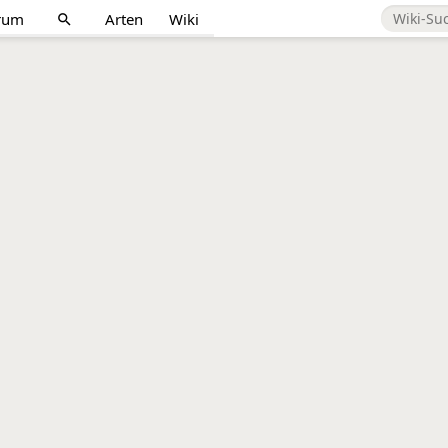
rum
Arten
Wiki
search