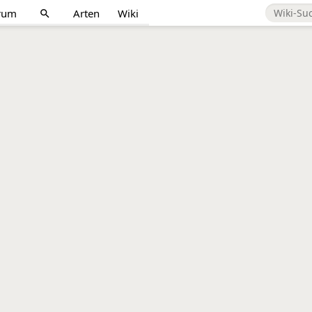
rum
Arten
Wiki
search