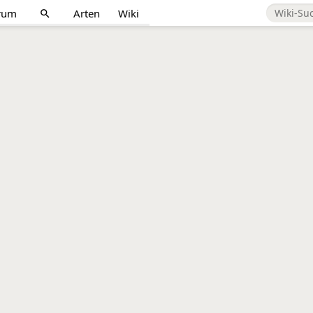
rum
Arten
Wiki
search