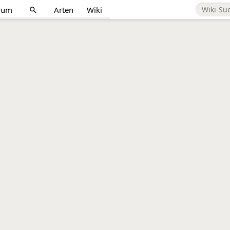
rum
Arten
Wiki
search