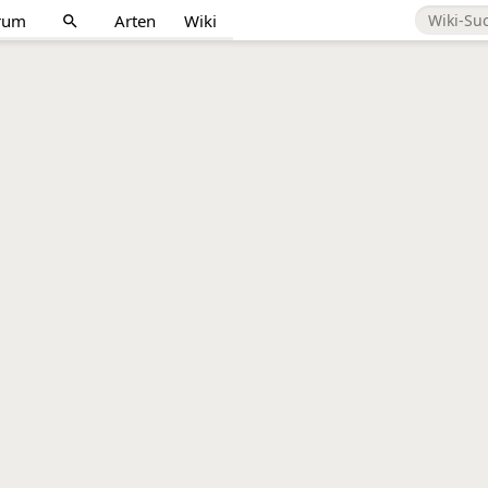
rum
Arten
Wiki
search