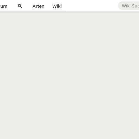
rum
Arten
Wiki
search