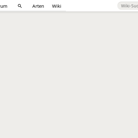
rum
Arten
Wiki
search