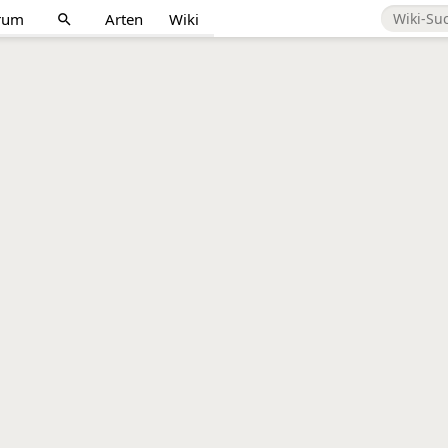
rum
Arten
Wiki
search