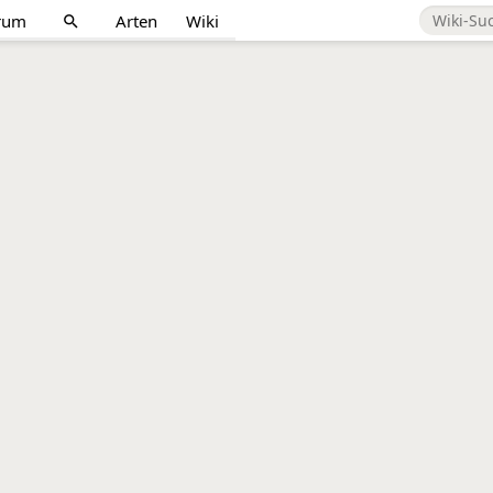
rum
Arten
Wiki
search