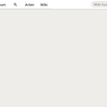
rum
Arten
Wiki
search