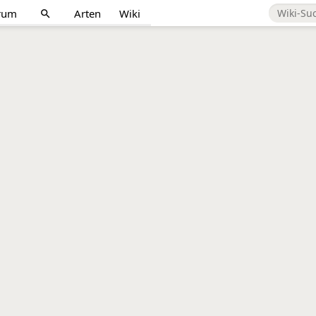
rum
Arten
Wiki
search