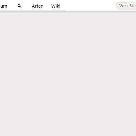
rum
Arten
Wiki
search