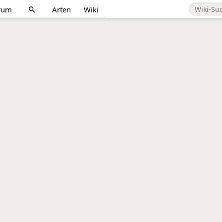
rum
Arten
Wiki
search