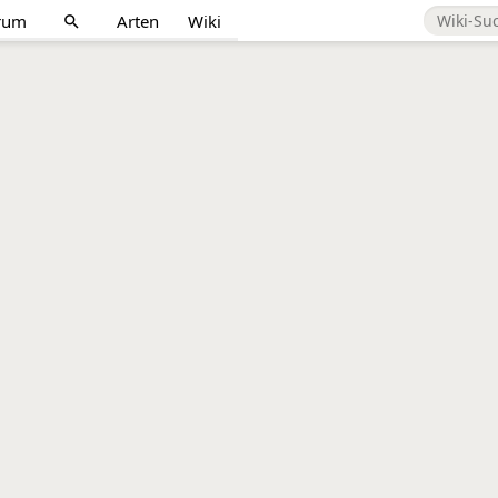
rum
Arten
Wiki
search