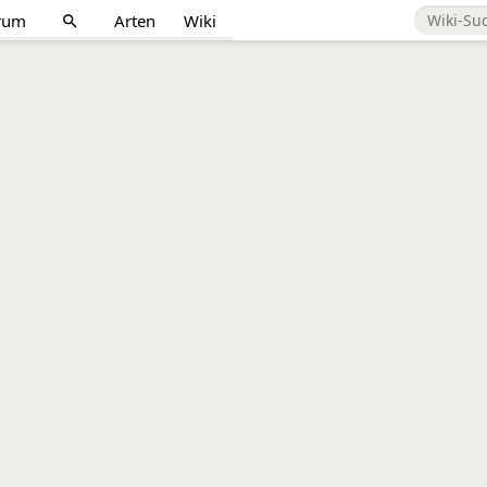
rum
Arten
Wiki
search