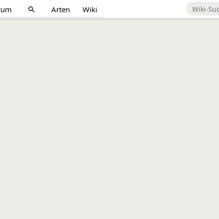
rum
Arten
Wiki
search