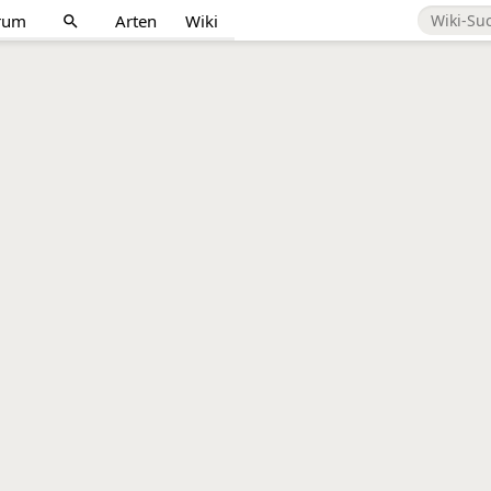
rum
Arten
Wiki
search