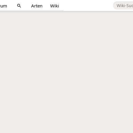
rum
Arten
Wiki
search