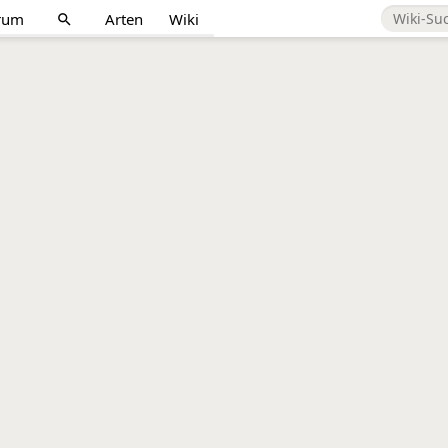
rum
Arten
Wiki
search