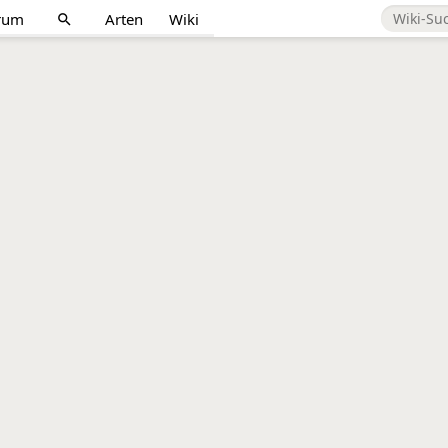
rum
Arten
Wiki
search