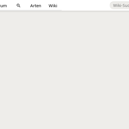
rum
Arten
Wiki
search