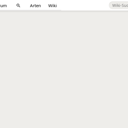
rum
Arten
Wiki
search