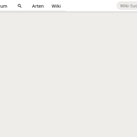
rum
Arten
Wiki
search