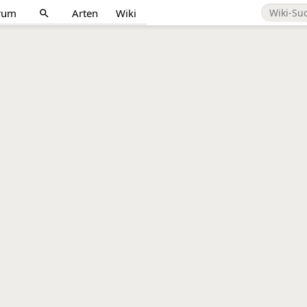
rum
Arten
Wiki
search