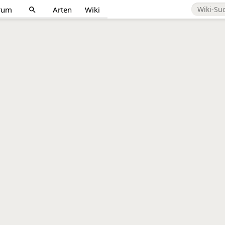
rum
Arten
Wiki
search