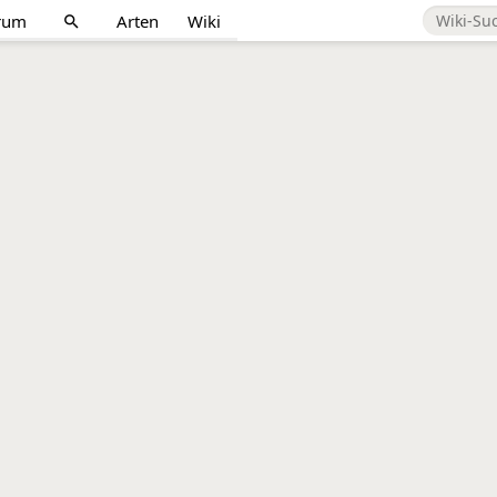
rum
Arten
Wiki
search