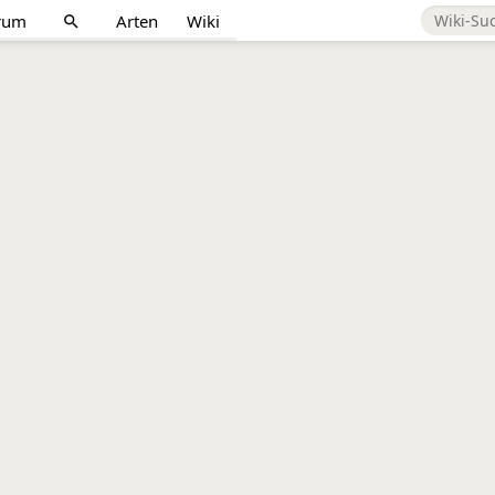
rum
Arten
Wiki
search