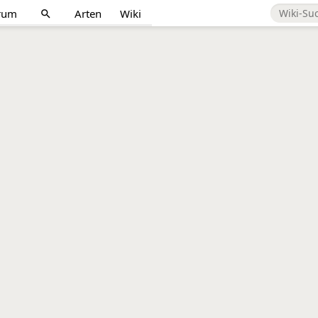
rum
Arten
Wiki
search