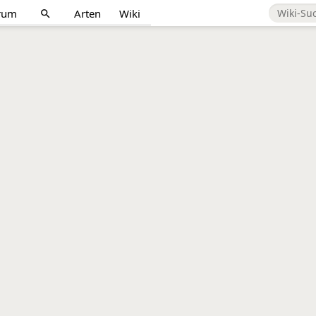
rum
Arten
Wiki
search