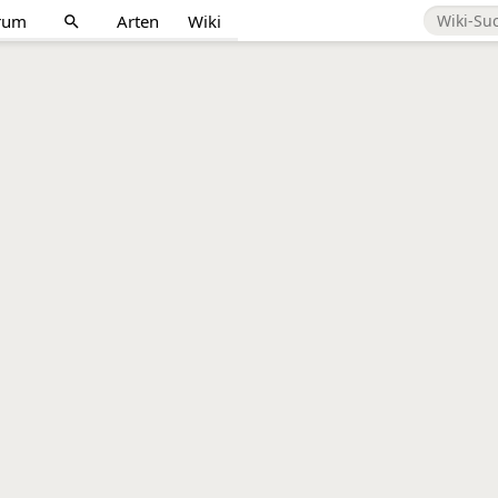
rum
Arten
Wiki
search