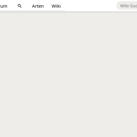
rum
Arten
Wiki
search