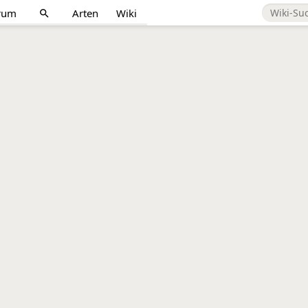
rum
Arten
Wiki
search