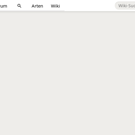
rum
Arten
Wiki
search