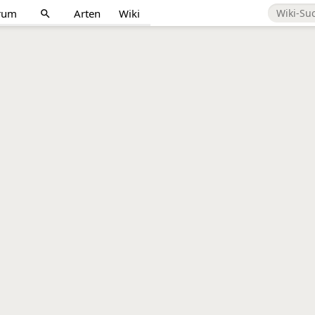
rum
Arten
Wiki
search