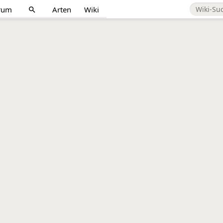
rum
Arten
Wiki
search