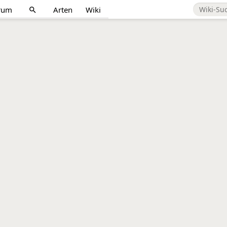
rum
Arten
Wiki
search