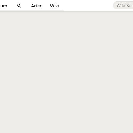
rum
Arten
Wiki
search