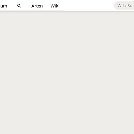
rum
Arten
Wiki
search